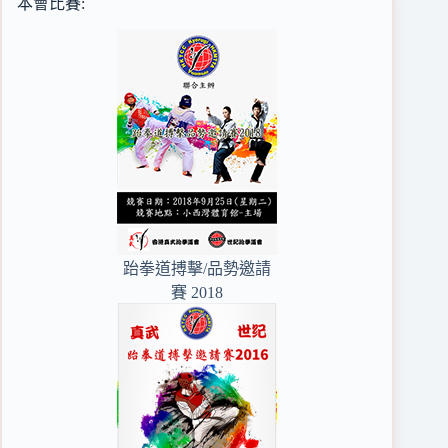
本會比賽:
跆拳道搏擊/品勢邀請
賽 2018