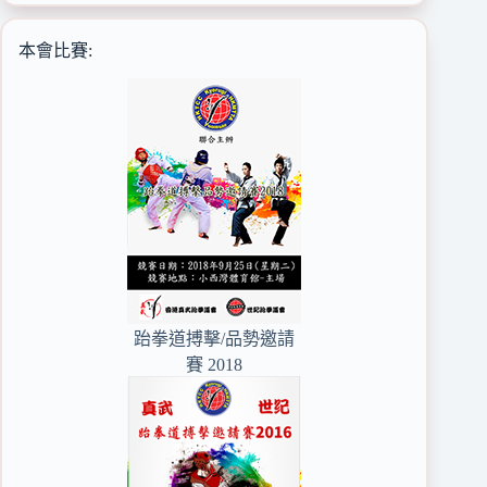
本會比賽:
跆拳道搏擊/品勢邀請
賽 2018