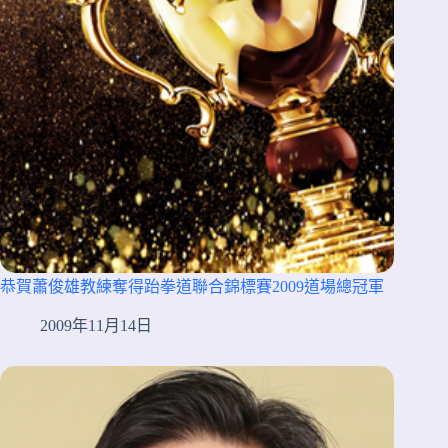
恭賀蕭俊雄教練奪得跆拳道聯合錦標賽2009道場總冠軍
2009年11月14日