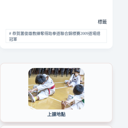
標籤
#
恭賀蕭俊雄教練奪得跆拳道聯合錦標賽2009道場總
冠軍
上課地點