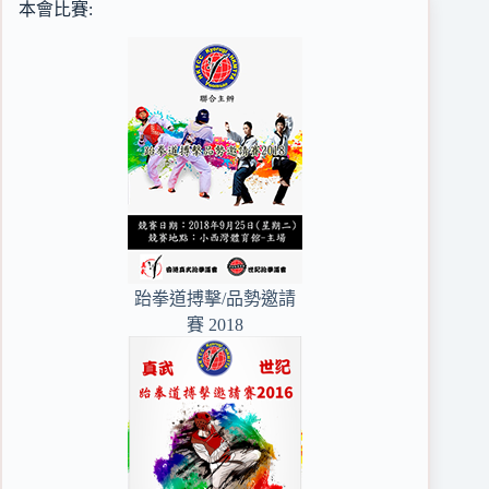
本會比賽:
跆拳道搏擊/品勢邀請
賽 2018