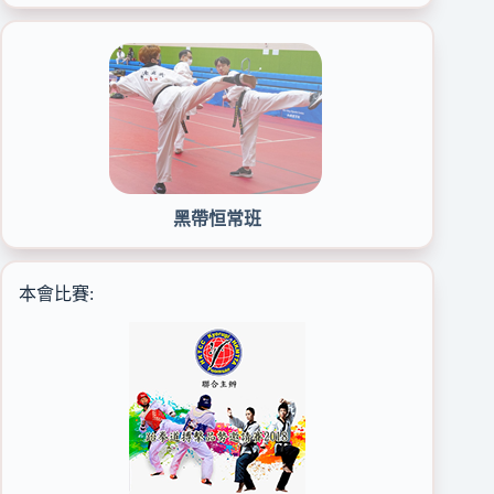
黑帶恒常班
本會比賽: