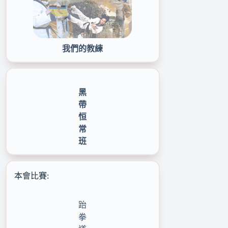
我們的教練
黑
帶
恒
常
班
本會比賽:
跆
拳