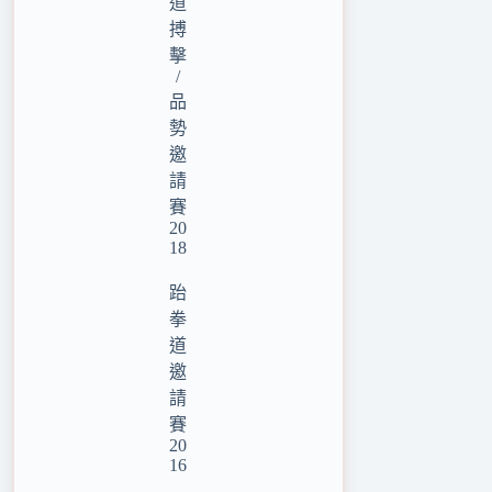
道
搏
擊
/
品
勢
邀
請
賽
20
18
跆
拳
道
邀
請
賽
20
16