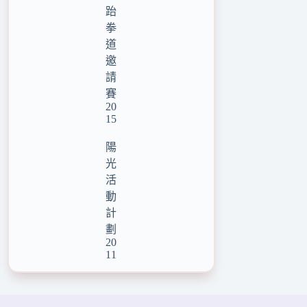
跆
拳
道
邀
請
賽
20
15
陽
光
活
動
計
劃
20
11