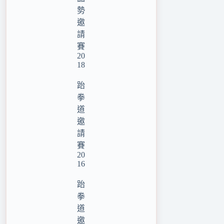
勢
邀
請
賽
20
18
跆
拳
道
邀
請
賽
20
16
跆
拳
道
邀