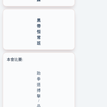
黑
帶
恒
常
班
本會比賽:
跆
拳
道
搏
擊
/
品