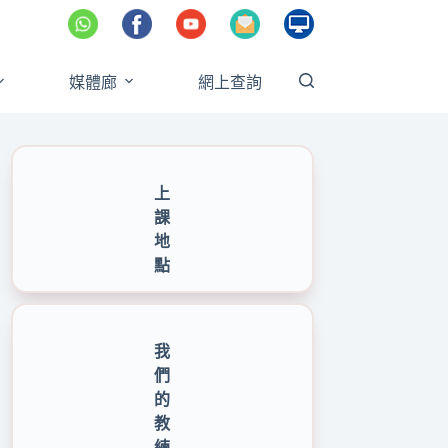
媒體廊
網上查詢
上
課
地
點
我
們
的
教
練