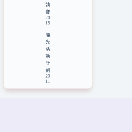
請
賽
20
15
陽
光
活
動
計
劃
20
11