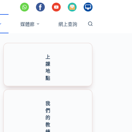
媒體廊
網上查詢
上
課
地
點
我
們
的
教
練