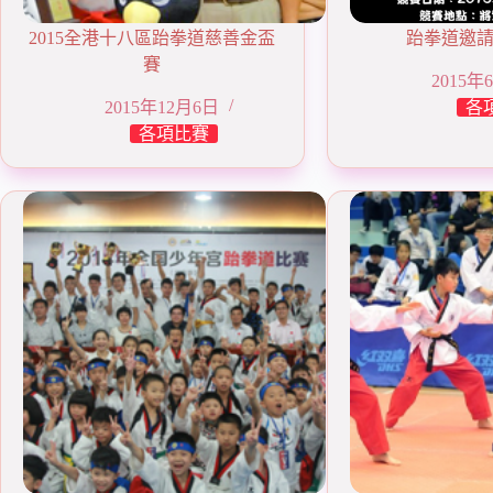
2015全港十八區跆拳道慈善金盃
跆拳道邀請賽
賽
2015年
2015年12月6日
各
各項比賽