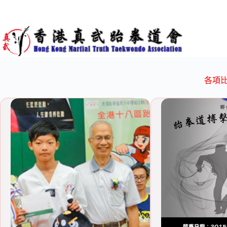
Skip
to
content
各項