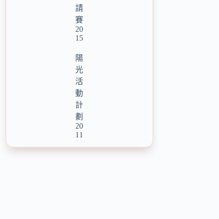
請
賽
20
15
陽
光
活
動
計
劃
20
11