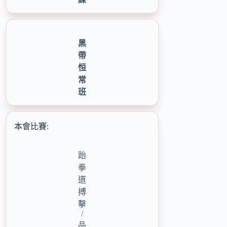
黑
帶
恒
常
班
本會比賽:
跆
拳
道
搏
擊
/
品