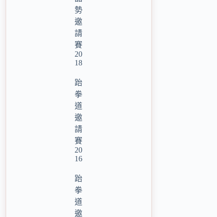
勢
邀
請
賽
20
18
跆
拳
道
邀
請
賽
20
16
跆
拳
道
邀