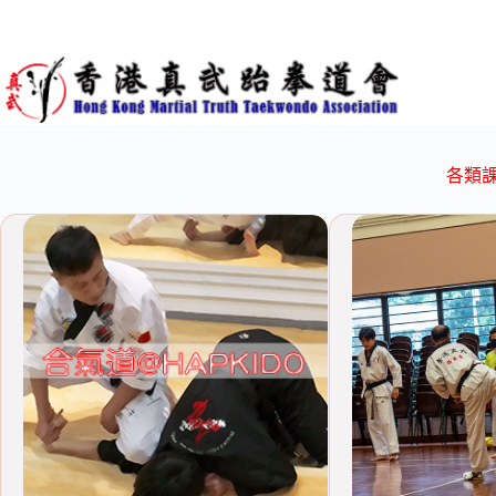
Skip
to
content
各類