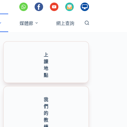
媒體廊
網上查詢
上
課
地
點
我
們
的
教
練