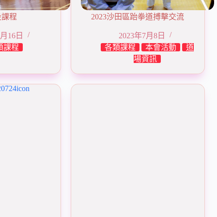
段課程
2023沙田區跆拳道搏擊交流
7月16日
2023年7月8日
類課程
各類課程
本會活動
道
場資訊