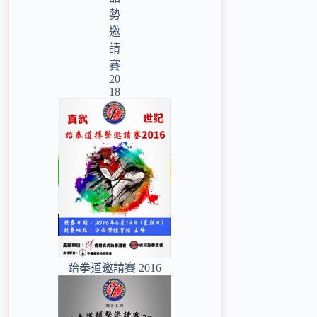
勢
邀
請
賽
20
18
跆拳道邀請賽 2016