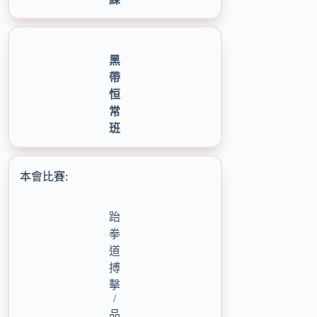
黑
帶
恒
常
班
本會比賽:
跆
拳
道
搏
擊
/
品