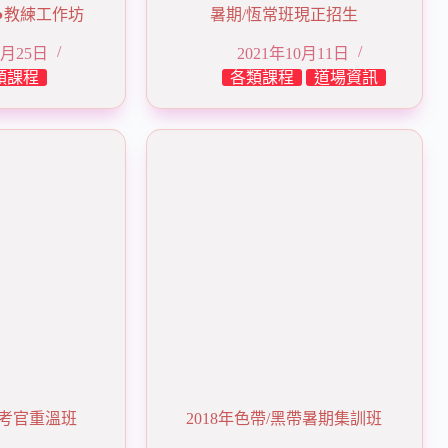
帶●教練工作坊
暑期/恆常班現正招生
7月25日
2021年10月11日
類課程
各類課程
道場資訊
/助考官重溫班
2018年色帶/黑帶暑期集訓班