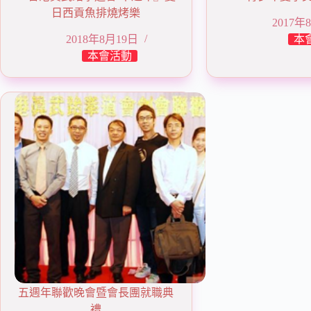
日西貢魚排燒烤樂
2017年
2018年8月19日
本
本會活動
五週年聯歡晚會暨會長團就職典
禮