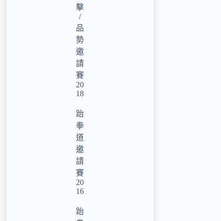
擊
/
品
勢
邀
請
賽
20
18
跆
拳
道
邀
請
賽
20
16
跆