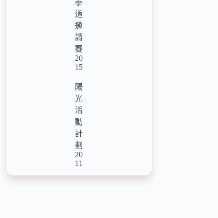
拳
道
邀
請
賽
20
15
陽
光
活
動
計
劃
20
11