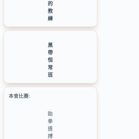
的
教
練
黑
帶
恒
常
班
本會比賽:
跆
拳
道
搏