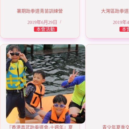
暑期跆拳道青苗訓練營
大灣區跆拳道
2019年6月29日
2019年
本會活動
本
『香港真武跆拳道會-十週年』夏
青少年夏季交